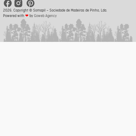
2026. Copyright © Somapil – Sociedade de Madeiras de Pinho, Lda.
Powered with
❤
by
Goweb Agency