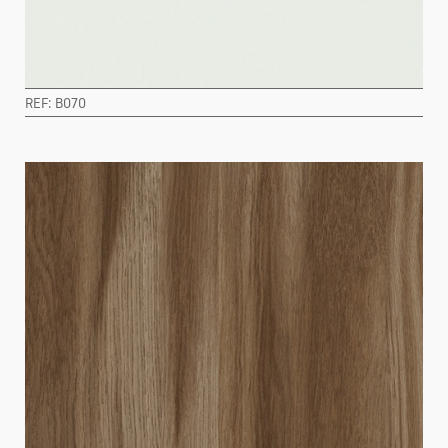
REF: B070