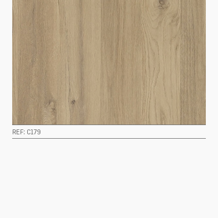
REF: C179