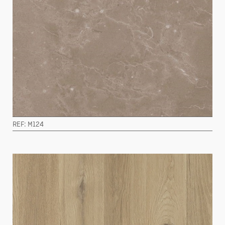
REF: M124