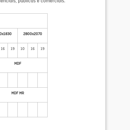
enciais, publicas e comerciais.
0x1830
2800x2070
16
19
10
16
19
MDF
MDF MR