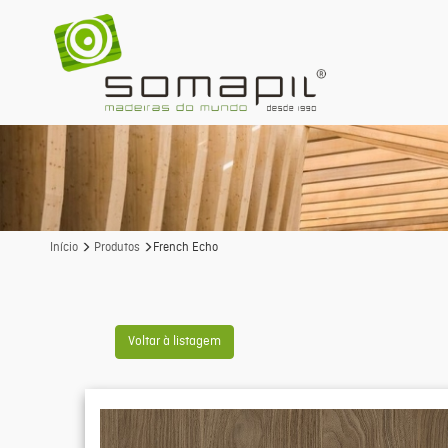
Início
Produtos
French Echo
Voltar à listagem