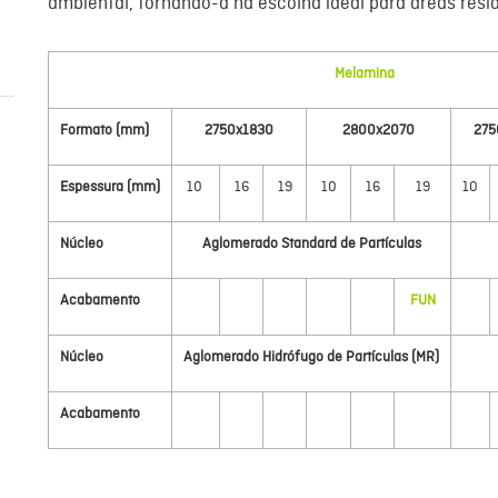
ambiental, tornando-a na escolha ideal para áreas resid
Melamina
Formato (mm)
2750x1830
2800x2070
275
Espessura (mm)
10
16
19
10
16
19
10
Núcleo
Aglomerado Standard de Partículas
Acabamento
FUN
Núcleo
Aglomerado Hidrófugo de Partículas (MR)
Acabamento