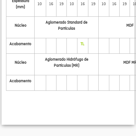
Espessura
10
16
19
10
16
19
10
16
19
1
(mm)
Aglomerado Standard de
Núcleo
MDF
Partículas
Acabamento
TL
Aglomerado Hidrófugo de
Núcleo
MDF M
Partículas (MR)
Acabamento